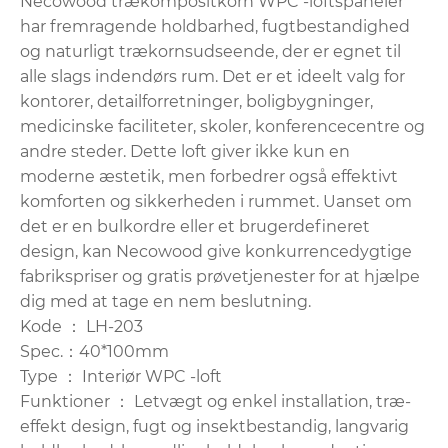
Necowood trækompositkorn WPC -loftspaneler
har fremragende holdbarhed, fugtbestandighed
og naturligt trækornsudseende, der er egnet til
alle slags indendørs rum. Det er et ideelt valg for
kontorer, detailforretninger, boligbygninger,
medicinske faciliteter, skoler, konferencecentre og
andre steder. Dette loft giver ikke kun en
moderne æstetik, men forbedrer også effektivt
komforten og sikkerheden i rummet. Uanset om
det er en bulkordre eller et brugerdefineret
design, kan Necowood give konkurrencedygtige
fabrikspriser og gratis prøvetjenester for at hjælpe
dig med at tage en nem beslutning.
Kode ： LH-203
Spec.：40*100mm
Type ： Interiør WPC -loft
Funktioner ： Letvægt og enkel installation, træ-
effekt design, fugt og insektbestandig, langvarig