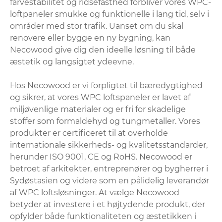
farvestabilitet og ridsefasthed forbliver vores WPC-
loftpaneler smukke og funktionelle i lang tid, selv i
områder med stor trafik. Uanset om du skal
renovere eller bygge en ny bygning, kan
Necowood give dig den ideelle løsning til både
æstetik og langsigtet ydeevne.
Hos Necowood er vi forpligtet til bæredygtighed
og sikrer, at vores WPC loftspaneler er lavet af
miljøvenlige materialer og er fri for skadelige
stoffer som formaldehyd og tungmetaller. Vores
produkter er certificeret til at overholde
internationale sikkerheds- og kvalitetsstandarder,
herunder ISO 9001, CE og RoHS. Necowood er
betroet af arkitekter, entreprenører og bygherrer i
Sydøstasien og videre som en pålidelig leverandør
af WPC loftsløsninger. At vælge Necowood
betyder at investere i et højtydende produkt, der
opfylder både funktionaliteten og æstetikken i