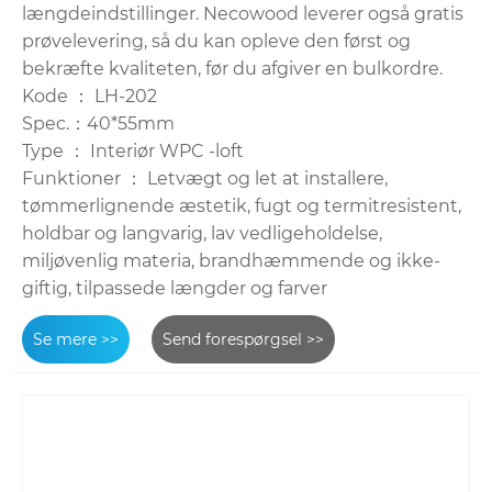
længdeindstillinger. Necowood leverer også gratis
prøvelevering, så du kan opleve den først og
bekræfte kvaliteten, før du afgiver en bulkordre.
Kode ： LH-202
Spec.：40*55mm
Type ： Interiør WPC -loft
Funktioner ： Letvægt og let at installere,
tømmerlignende æstetik, fugt og termitresistent,
holdbar og langvarig, lav vedligeholdelse,
miljøvenlig materia, brandhæmmende og ikke-
giftig, tilpassede længder og farver
Se mere >>
Send forespørgsel >>