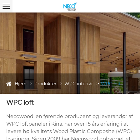
Hjem
Produkter
WPC interiør
WPC loft
WPC loft
Necowood, en førende producent og leverandør af
WPC loftpaneler i Kina, har over 15 års erfaring i at
levere højkvalitets Wood Plastic Composite (WPC)
løsninger. Siden 2009 har Necowood opbygget et