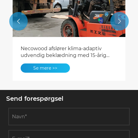


Necowood afslører klima-adaptiv
udvendig beklædning med 15-årig
farvegaranti
Se mere >>
Send forespørgsel