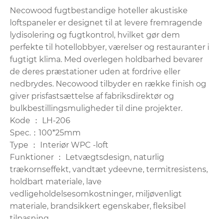
Necowood fugtbestandige hoteller akustiske
loftspaneler er designet til at levere fremragende
lydisolering og fugtkontrol, hvilket gør dem
perfekte til hotellobbyer, værelser og restauranter i
fugtigt klima. Med overlegen holdbarhed bevarer
de deres præstationer uden at fordrive eller
nedbrydes. Necowood tilbyder en række finish og
giver prisfastsættelse af fabriksdirektør og
bulkbestillingsmuligheder til dine projekter.
Kode ： LH-206
Spec.：100*25mm
Type ： Interiør WPC -loft
Funktioner ： Letvægtsdesign, naturlig
trækornseffekt, vandtæt ydeevne, termitresistens,
holdbart materiale, lave
vedligeholdelsesomkostninger, miljøvenligt
materiale, brandsikkert egenskaber, fleksibel
tilpasning