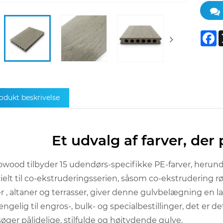
F
odukt beskrivelse
Et udvalg af farver, der 
wood tilbyder 15 udendørs-specifikke PE-farver, herunde
ielt til co-ekstruderingsserien, såsom co-ekstrudering røg
r , altaner og terrasser, giver denne gulvbelægning en l
ængelig til engros-, bulk- og specialbestillinger, det er d
søger pålidelige, stilfulde og højtydende gulve.