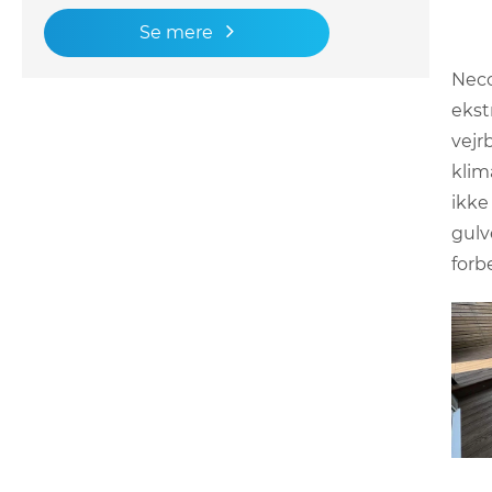
Se mere
Neco
ekst
vejr
klim
ikke
gulv
forb