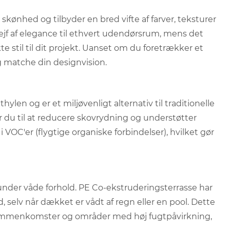
kønhed og tilbyder en bred vifte af farver, teksturer
trejf af elegance til ethvert udendørsrum, mens det
e stil til dit projekt. Uanset om du foretrækker et
g matche din designvision.
len og er et miljøvenligt alternativ til traditionelle
 du til at reducere skovrydning og understøtter
VOC'er (flygtige organiske forbindelser), hvilket gør
under våde forhold. PE Co-ekstruderingsterrasse har
ld, selv når dækket er vådt af regn eller en pool. Dette
s sammenkomster og områder med høj fugtpåvirkning,