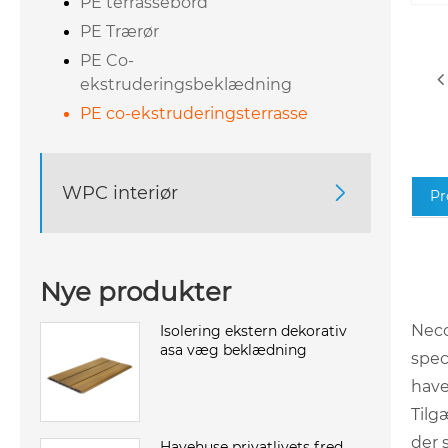
PE terrassebord
PE Trærør
PE Co-
ekstruderingsbeklædning
PE co-ekstruderingsterrasse
WPC interiør

Pr
Nye produkter
Neco
Isolering ekstern dekorativ
asa væg beklædning
spec
have
Tilg
der 
Havehuse privatlivets fred