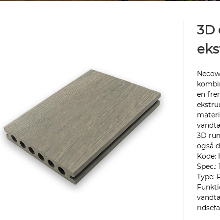
3D 
eks
Necowo
kombin
en fre
ekstru
materi
vandtæ
3D run
også d
Kode:
Spec.:
Type: 
Funkti
vandtæ
ridsef