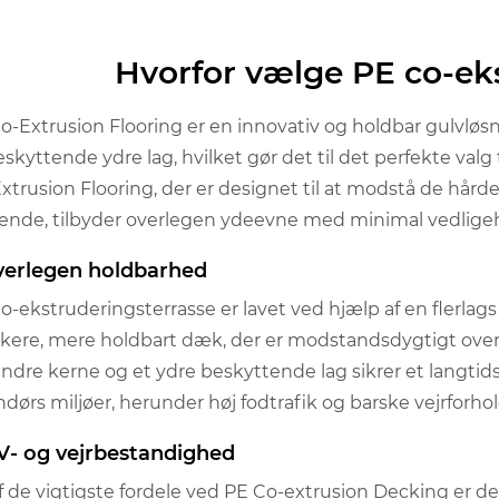
Hvorfor vælge PE co-ek
o-Extrusion Flooring er en innovativ og holdbar gulvløsn
eskyttende ydre lag, hvilket gør det til det perfekte va
xtrusion Flooring, der er designet til at modstå de hård
alende, tilbyder overlegen ydeevne med minimal vedlige
Overlegen holdbarhed
o-ekstruderingsterrasse er lavet ved hjælp af en flerlags 
kere, mere holdbart dæk, der er modstandsdygtigt over f
indre kerne og et ydre beskyttende lag sikrer et langtid
dørs miljøer, herunder høj fodtrafik og barske vejrforhol
UV- og vejrbestandighed
f de vigtigste fordele ved PE Co-extrusion Decking er de