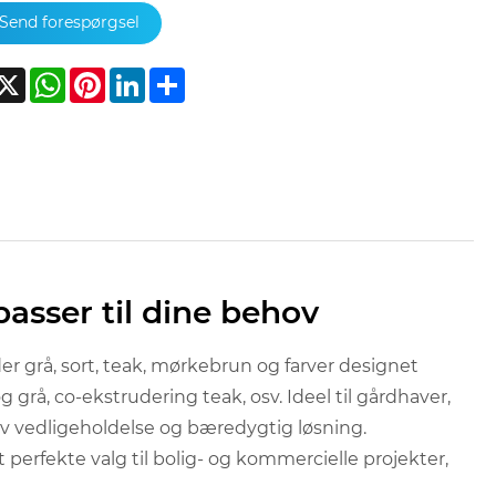
Send forespørgsel
acebook
X
WhatsApp
Pinterest
LinkedIn
Share
passer til dine behov
r grå, sort, teak, mørkebrun og farver designet
 grå, co-ekstrudering teak, osv. Ideel til gårdhaver,
av vedligeholdelse og bæredygtig løsning.
et perfekte valg til bolig- og kommercielle projekter,