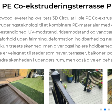
PE Co-ekstruderingsterrasse 
wood leverer højkvalitets 3D Circular Hole PE Co-extru
ruderingsteknologi til at kombinere PE-materialer med 
bestandighed, UV-modstand, ridsemodstand og vandtæt yd
aforhold uden falmning, deformation, holdbarhed og ne
 kun træets skønhed, men giver også højere holdbarhed
e er velegnet til steder som haver, terrasser, balkoner,
edre skønheden i udendørs rum, men også give en beha