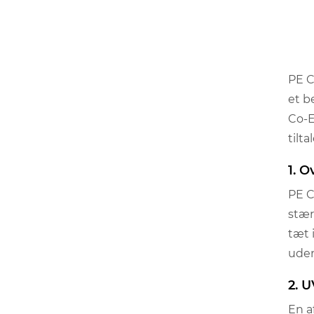
PE C
et b
Co-E
tilt
1. 
PE C
stær
tæt 
uden
2. 
En a