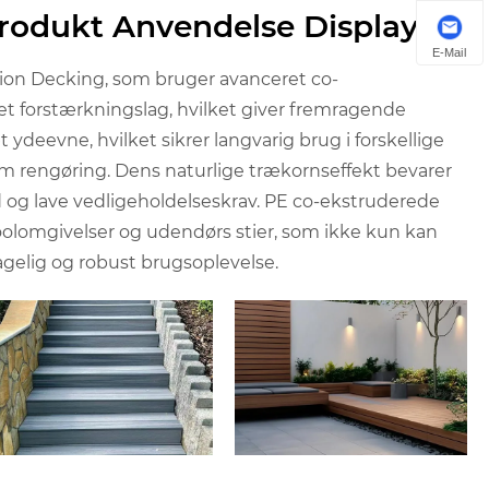
Produkt Anvendelse Display
E-Mail
sion Decking, som bruger avanceret co-
et forstærkningslag, hvilket giver fremragende
eevne, hvilket sikrer langvarig brug i forskellige
m rengøring. Dens naturlige trækornseffekt bevarer
 og lave vedligeholdelseskrav. PE co-ekstruderede
 poolomgivelser og udendørs stier, som ikke kun kan
gelig og robust brugsoplevelse.