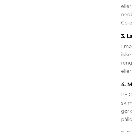
elle
nedb
Co-e
3. L
I mo
ikke
reng
elle
4. 
PE C
skim
gør 
påli