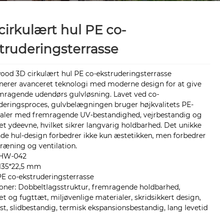
cirkulært hul PE co-
truderingsterrasse
od 3D cirkulært hul PE co-ekstruderingsterrasse
erer avanceret teknologi med moderne design for at give
mragende udendørs gulvløsning. Lavet ved co-
deringsproces, gulvbelægningen bruger højkvalitets PE-
aler med fremragende UV-bestandighed, vejrbestandig og
t ydeevne, hvilket sikrer langvarig holdbarhed. Det unikke
de hul-design forbedrer ikke kun æstetikken, men forbedrer
ræning og ventilation.
 HW-042
 135*22,5 mm
PE co-ekstruderingsterrasse
oner: Dobbeltlagsstruktur, fremragende holdbarhed,
t og fugttæt, miljøvenlige materialer, skridsikkert design,
ast, slidbestandig, termisk ekspansionsbestandig, lang levetid