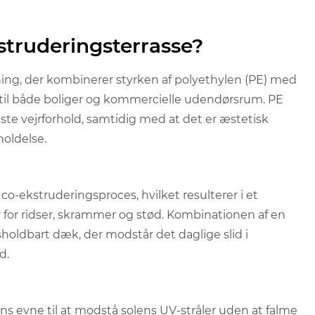
struderingsterrasse?
ing, der kombinerer styrken af ​​polyethylen (PE) med
lg til både boliger og kommercielle udendørsrum. PE
este vejrforhold, samtidig med at det er æstetisk
holdelse.
co-ekstruderingsproces, hvilket resulterer i et
or ridser, skrammer og stød. Kombinationen af ​​en
sholdbart dæk, der modstår det daglige slid i
d.
ns evne til at modstå solens UV-stråler uden at falme