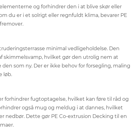
elementerne og forhindrer den i at blive skør eller
 du er i et solrigt eller regnfuldt klima, bevarer PE
 fremover.
struderingsterrasse minimal vedligeholdelse. Den
af skimmelsvamp, hvilket gør den utrolig nem at
 den som ny. Der er ikke behov for forsegling, maling
e løb.
forhindrer fugtoptagelse, hvilket kan føre til råd og
orhindrer også mug og meldug i at dannes, hvilket
ller nedbør. Dette gør PE Co-extrusion Decking til en
imaer.