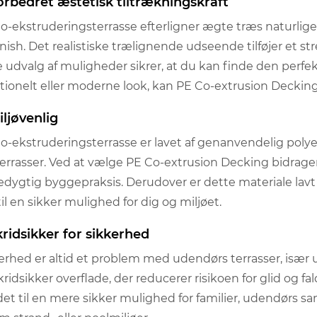
Forbedret æstetisk tiltrækningskraft
o-ekstruderingsterrasse efterligner ægte træs naturlige s
inish. Det realistiske trælignende udseende tilføjer et s
e udvalg af muligheder sikrer, at du kan finde den perfekt
itionelt eller moderne look, kan PE Co-extrusion Deckin
iljøvenlig
o-ekstruderingsterrasse er lavet af genanvendelig polyethy
errasser. Ved at vælge PE Co-extrusion Decking bidrager
dygtig byggepraksis. Derudover er dette materiale lavt i 
til en sikker mulighed for dig og miljøet.
kridsikker for sikkerhed
erhed er altid et problem med udendørs terrasser, især 
kridsikker overflade, der reducerer risikoen for glid og fa
det til en mere sikker mulighed for familier, udendør