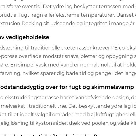
r misfarve over tid. Det ydre lag beskytter terrassen mod 
rudt af fugt, regn eller ekstreme temperaturer. Uanset om
xtrusion Decking sit udseende og integritet i mange år
av vedligeholdelse
dsætning til traditionelle træterrasser kræver PE co-ek
-porøse overflade modstår snavs, pletter og opbygning 
øre. En simpel vask med vand er normalt nok til at holde
r farvning, hvilket sparer dig både tid og penge i det lang
Modstandsdygtig over for fugt og skimmelsvamp
o-ekstruderingsterrasse har et vandafvisende design, der 
melvækst i traditionelt træ. Det beskyttende ydre lag f
det til et ideelt valg til områder med høj luftfugtighed e
delig løsning til kystområder, dæk ved poolen og våde kl