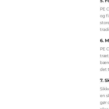
5. 
PE C
og f
stor
trad
6. M
PE C
træt
bære
det 
7. S
Sikk
en s
gør 