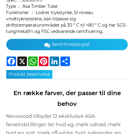
Spec.：50x50mm
Type ： Asa Timber Tube
Funktioner ： Lodret trykstyrke, 12-niveau
vindtrykresistens, kan tilpasse sig
driftstemperaturområdet på 30 ° C til +80 ° C og har SGS-
tungmetalfri og FSC vedvarende certificering.
Send forespørgsel
Facebook
X
WhatsApp
Pinterest
LinkedIn
Share
Produkt beskrivelse
En række farver, der passer til dine
behov
Necowood tilbyder 12 eksklusive ASA-
farveindstillinger: let hvid eg, mørk valnød, mørk
hvid eg, sort, mørk off-white, hvid, palisander, eg,