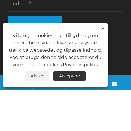
Indsend
X
Vi bruger cookies til at tilbyde dig en
bedre browsingoplevelse, analysere
trafik på webstedet og tilpasse indhold.
Kontakt os
Ved at bruge denne side accepterer du
vores brug af cookies.
Privatlivspolitik
telefon
Afvise
Acceptere
+8618028968963




E-mail
info@necowood.com
Adresse
Nantongbang Industrial Park, nr. 80, Fumin