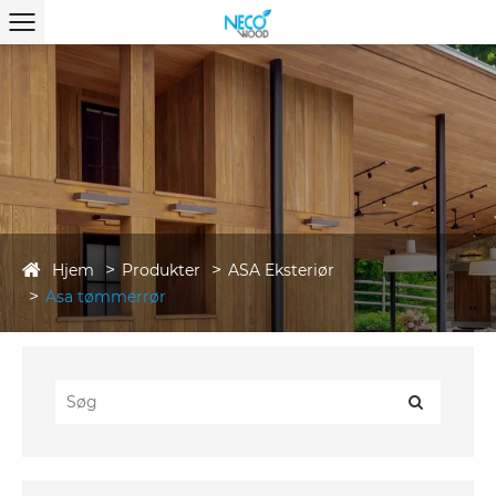
Hjem
Produkter
ASA Eksteriør
Asa tømmerrør