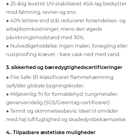
● 25-årig levetid: UV-stabiliseret ASA-lag beskytter
mod falmning, revner og sno.
● 40% lettere end stål: reducerer forsendelses- og
arbejdsomkostninger, mens den øgede
påvirkningsmodstand med 30%.
● Nulvedligeholdelse: Ingen maleri, forsegling eller
rustproofing krævet - bare vask ned med vand.
3. sikkerhed og bæredygtighedscertificeringer
● Fire Safe: B1-klassificeret flammehæmning
opfylder globale bygningskoder.
● Miljøvenlig: fri for formaldehyd, tungmetaller,
genanvendelig (SGS/Greentag-certificeret).
● Termit og skimmelsesbevis: Ideel til områder
med høj luftfugtighed og skadedyrsbekæmpelse.
4.. Tilpasbare æstetiske muligheder