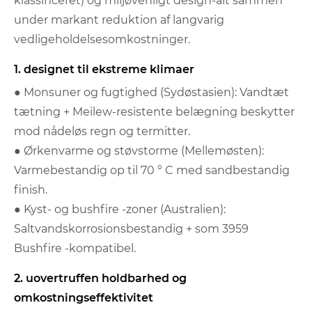
klassificeret) og miljøvenligt design-alt sammen
under markant reduktion af langvarig
vedligeholdelsesomkostninger.
1. designet til ekstreme klimaer
● Monsuner og fugtighed (Sydøstasien): Vandtæt
tætning + Meilew-resistente belægning beskytter
mod nådeløs regn og termitter.
● Ørkenvarme og støvstorme (Mellemøsten):
Varmebestandig op til 70 ° C med sandbestandig
finish.
● Kyst- og bushfire -zoner (Australien):
Saltvandskorrosionsbestandig + som 3959
Bushfire -kompatibel.
2. uovertruffen holdbarhed og
omkostningseffektivitet