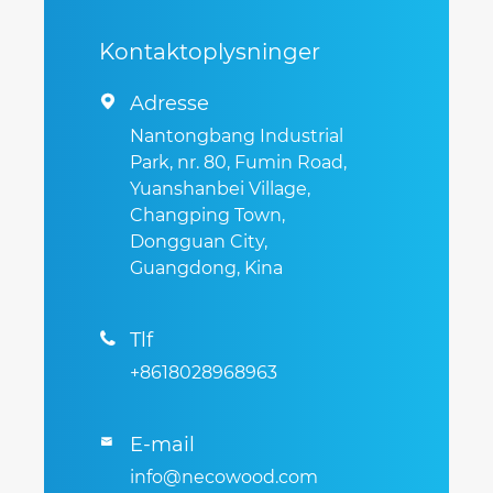
Kontaktoplysninger
Adresse

Nantongbang Industrial
Park, nr. 80, Fumin Road,
Yuanshanbei Village,
Changping Town,
Dongguan City,
Guangdong, Kina
Tlf

+8618028968963
E-mail

info@necowood.com