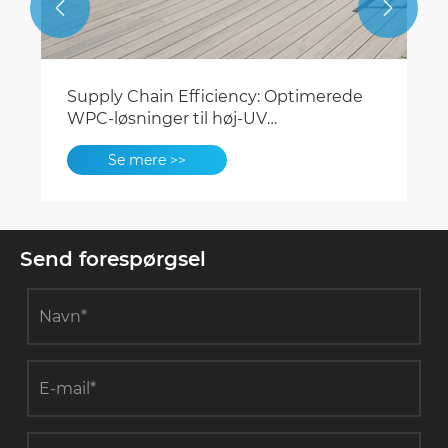


Supply Chain Efficiency: Optimerede
WPC-løsninger til høj-UV
kommercielle projekter i Rumænien
Se mere >>
og Ungarn
Send forespørgsel