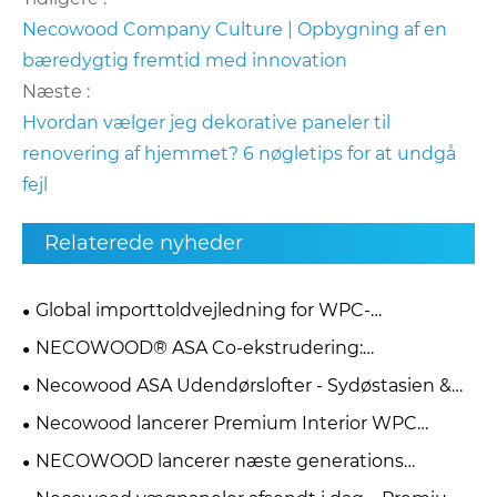
Necowood Company Culture | Opbygning af en
bæredygtig fremtid med innovation
Næste :
Hvordan vælger jeg dekorative paneler til
renovering af hjemmet? 6 nøgletips for at undgå
fejl
Relaterede nyheder
Global importtoldvejledning for WPC-
vægpaneler 2026: USA, EU, Brasilien, Canada,
NECOWOOD® ASA Co-ekstrudering:
Australien, Storbritannien, UAE, ASEAN
Videnskaben om varige arkitektoniske facader
Necowood ASA Udendørslofter - Sydøstasien &
Mellemøsten applikationssager
Necowood lancerer Premium Interior WPC
Ceiling & WPC vægpaneler til globalt bolig- og
NECOWOOD lancerer næste generations
kommercielt byggeri
udendørs træ-look beklædningssystem