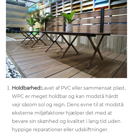
Holdbarhed:
Lavet af PVC eller sammensat plast,
WPC er meget holdbar og kan modstå hårdt
vejr såsom sol og regn. Dens evne til at modstå
eksterne miljøfaktorer hjælper det med at
bevare sin skønhed og kvalitet i lang tid uden
hyppige reparationer eller udskiftninger.