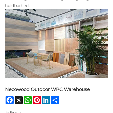
holdbarhed.
Necowood Outdoor WPC Warehouse
Facebook
X
WhatsApp
Pinterest
LinkedIn
Share
Tidligere :