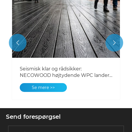


Seismisk klar og rådsikker:
NECOWOOD højtydende WPC lander i
NZ
Se mere >>
Send forespørgsel