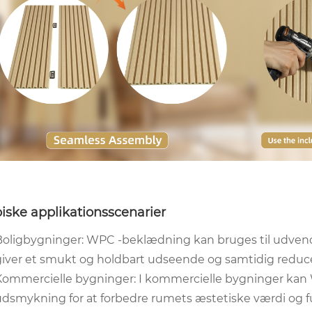
iske applikationsscenarier
Boligbygninger: WPC -beklædning kan bruges til udvend
giver et smukt og holdbart udseende og samtidig reduce
Kommercielle bygninger: I kommercielle bygninger kan
udsmykning for at forbedre rumets æstetiske værdi og fu