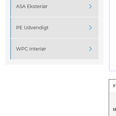
ASA Eksteriør

PE Udvendigt

WPC interiør

F
H