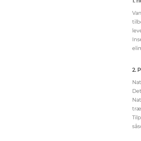
1. 
Van
til
lev
Ins
eli
2. 
Nat
Det
Nat
træ
Til
sås