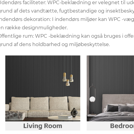
Udendørs faciliteter: WPC-beklædning er velegnet til ude
grund af dets vandtætte, fugtbestandige og insektbesk
Indendørs dekoration: I indendørs miljøer kan WPC -vægp
en række designmuligheder.
Offentlige rum: WPC -beklædning kan også bruges i offe
grund af dens holdbarhed og miljøbeskyttelse.