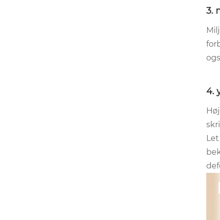
3. 
Mil
for
ogs
4.
Høj
skr
Let
bek
def