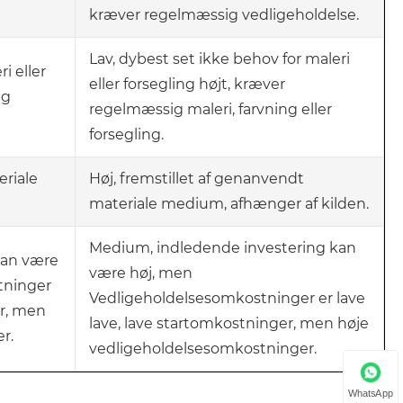
kræver regelmæssig vedligeholdelse.
Lav, dybest set ikke behov for maleri
i eller
eller forsegling højt, kræver
ig
regelmæssig maleri, farvning eller
forsegling.
eriale
Høj, fremstillet af genanvendt
materiale medium, afhænger af kilden.
Medium, indledende investering kan
kan være
være høj, men
tninger
Vedligeholdelsesomkostninger er lave
er, men
lave, lave startomkostninger, men høje
r.
vedligeholdelsesomkostninger.
WhatsApp