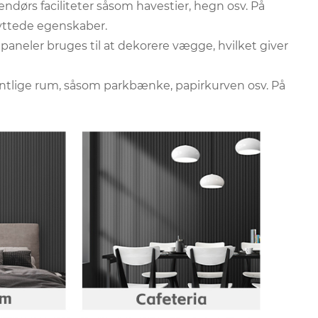
ndørs faciliteter såsom havestier, hegn osv. På
yttede egenskaber.
aneler bruges til at dekorere vægge, hvilket giver
ntlige rum, såsom parkbænke, papirkurven osv. På