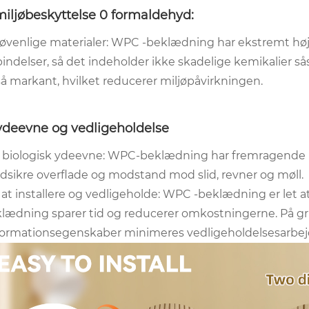
miljøbeskyttelse 0 formaldehyd:
jøvenlige materialer: WPC -beklædning har ekstremt høje 
bindelser, så det indeholder ikke skadelige kemikalier
å markant, hvilket reducerer miljøpåvirkningen.
 ydeevne og vedligeholdelse
 biologisk ydeevne: WPC-beklædning har fremragende h
idsikre overflade og modstand mod slid, revner og møll.
 at installere og vedligeholde: WPC -beklædning er let at 
lædning sparer tid og reducerer omkostningerne. På gr
ormationsegenskaber minimeres vedligeholdelsesarbej