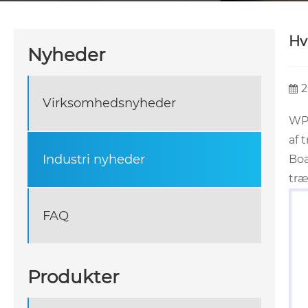
Hv
Nyheder
2
Virksomhedsnyheder
WPC
af 
Industri nyheder
Boa
træ
FAQ
Produkter