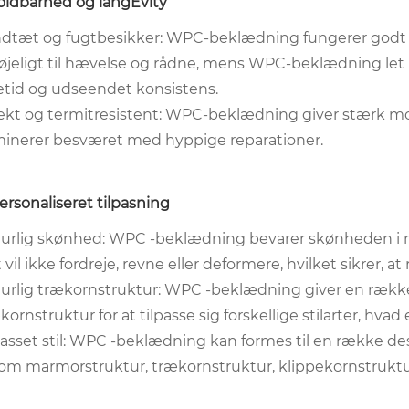
holdbarhed og lang
Evity
dtæt og fugtbesikker: WPC-beklædning fungerer godt i 
bøjeligt til hævelse og rådne, mens WPC-beklædning let 
etid og udseendet konsistens.
ekt og termitresistent: WPC-beklædning giver stærk m
minerer besværet med hyppige reparationer.
Personaliseret tilpasning
urlig skønhed: WPC -beklædning bevarer skønheden i na
 vil ikke fordreje, revne eller deformere, hvilket sikrer
urlig trækornstruktur: WPC -beklædning giver en række f
kornstruktur for at tilpasse sig forskellige stilarter, hva
passet stil: WPC -beklædning kan formes til en række desig
om marmorstruktur, trækornstruktur, klippekornstruktu