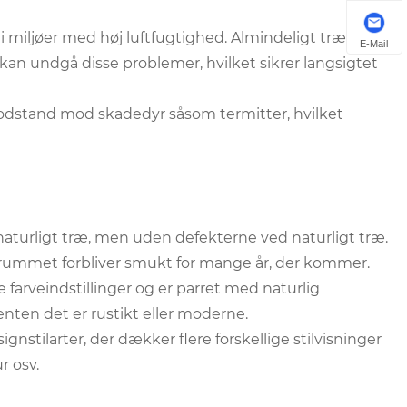
miljøer med høj luftfugtighed. Almindeligt træ er
E-Mail
kan undgå disse problemer, hvilket sikrer langsigtet
odstand mod skadedyr såsom termitter, hvilket
turligt træ, men uden defekterne ved naturligt træ.
, at rummet forbliver smukt for mange år, der kommer.
arveindstillinger og er parret med naturlig
d enten det er rustikt eller moderne.
nstilarter, der dækker flere forskellige stilvisninger
r osv.