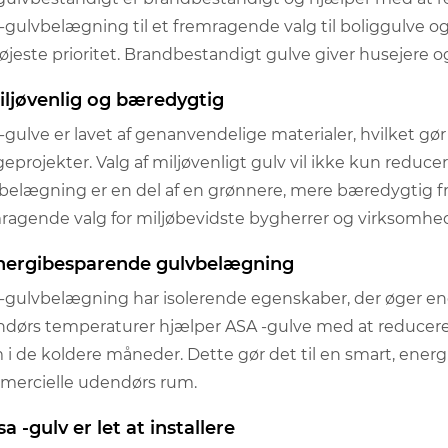
-gulvbelægning til et fremragende valg til boliggulve 
øjeste prioritet. Brandbestandigt gulve giver husejere o
Miljøvenlig og bæredygtig
-gulve er lavet af genanvendelige materialer, hvilket g
eprojekter. Valg af miljøvenligt gulv vil ikke kun reducer
belægning er en del af en grønnere, mere bæredygtig f
ragende valg for miljøbevidste bygherrer og virksomhe
Energibesparende gulvbelægning
-gulvbelægning har isolerende egenskaber, der øger ener
dørs temperaturer hjælper ASA -gulve med at reduce
 i de koldere måneder. Dette gør det til en smart, ener
ercielle udendørs rum.
sa -gulv er let at installere