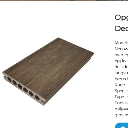
Opg
De
Model
Necow
overle
høj kva
det id
langvar
bæred
Kode 
Spec.
Type ：
Funkt
miljøve
genanv