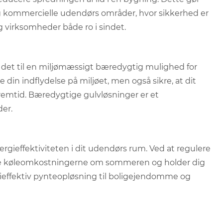
og kommercielle udendørs områder, hvor sikkerhed er
g virksomheder både ro i sindet.
ør det til en miljømæssigt bæredygtig mulighed for
e din indflydelse på miljøet, men også sikre, at dit
remtid. Bæredygtige gulvløsninger er et
der.
gieffektiviteten i dit udendørs rum. Ved at regulere
re køleomkostningerne om sommeren og holder dig
gieffektiv pynteopløsning til boligejendomme og