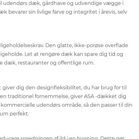
 til udendørs dæk, gårdhave og udvendige vægge i
k bevarer sin livlige farve og integritet i årevis, selv
ligeholdelseskrav. Den glatte, ikke-porøse overflade
edligeholde. Let at rengøre dæk kan spare dig tid og
 dæk, restauranter og offentlige rum.
t giver dig den designfleksibilitet, du har brug for til
r en traditionel fornemmelse, giver ASA -dækket dig
t kommercielle udendørs område, så den passer til din
 rum perfekt.
ucere spredningen af ​​ild i en bygning. Dette gør