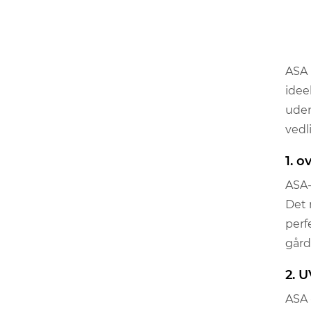
ASA 
idee
uden
vedl
1. 
ASA-
Det 
perf
gård
2. 
ASA 