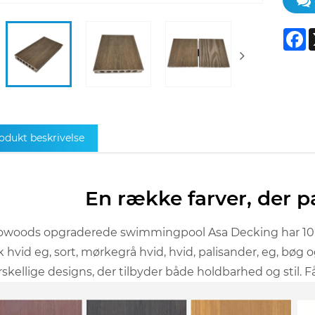
F
odukt beskrivelse
En række farver, der p
woods opgraderede swimmingpool Asa Decking har 10 eksk
 hvid eg, sort, mørkegrå hvid, hvid, palisander, eg, bøg og
forskellige designs, der tilbyder både holdbarhed og stil.