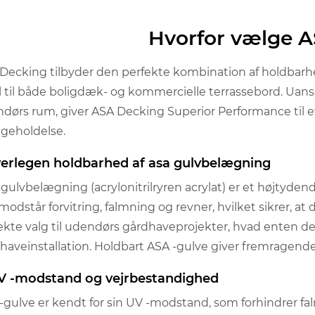
Hvorfor vælge 
Decking tilbyder den perfekte kombination af holdbarhed
l til både boligdæk- og kommercielle terrassebord. Uan
dørs rum, giver ASA Decking Superior Performance til 
igeholdelse.
overlegen holdbarhed af asa gulvbelægning
gulvbelægning (acrylonitrilryren acrylat) er et højtyden
modstår forvitring, falmning og revner, hvilket sikrer, at d
ekte valg til udendørs gårdhaveprojekter, hvad enten de
haveinstallation. Holdbart ASA -gulve giver fremragende
UV -modstand og vejrbestandighed
-gulve er kendt for sin UV -modstand, som forhindrer fa