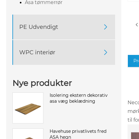
Asa tømmerrør
PE Udvendigt

WPC interiør

Pr
Nye produkter
Isolering ekstern dekorativ
asa væg beklædning
Neco
mørk
til 
Havehuse privatlivets fred
ASA hegn