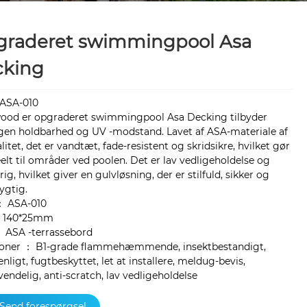
raderet swimmingpool Asa
cking
:ASA-010
ood er opgraderet swimmingpool Asa Decking tilbyder
gen holdbarhed og UV -modstand. Lavet af ASA-materiale af
litet, det er vandtæt, fade-resistent og skridsikre, hvilket gør
eelt til områder ved poolen. Det er lav vedligeholdelse og
ig, hvilket giver en gulvløsning, der er stilfuld, sikker og
ygtig.
： ASA-010
：140*25mm
 ASA -terrassebord
ioner ： B1-grade flammehæmmende, insektbestandigt,
nligt, fugtbeskyttet, let at installere, meldug-bevis,
endelig, anti-scratch, lav vedligeholdelse
Send forespørgsel