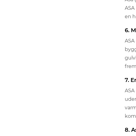
ASA 
en h
6. 
ASA 
bygg
gulv
frem
7. 
ASA 
uden
varm
komm
8. A