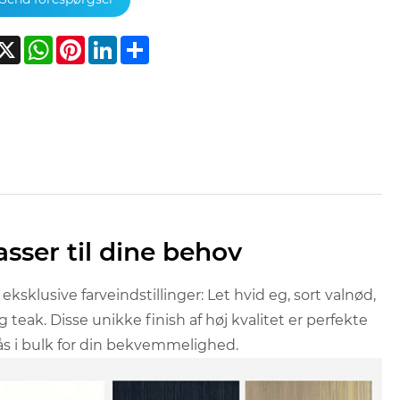
acebook
X
WhatsApp
Pinterest
LinkedIn
Share
asser til dine behov
lusive farveindstillinger: Let hvid eg, sort valnød,
 teak. Disse unikke finish af høj kvalitet er perfekte
 Fås i bulk for din bekvemmelighed.