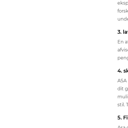
eksp
fors
unde
3. l
En a
afvi
peng
4. 
ASA F
dit 
muli
stil
5. 
Asa 