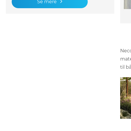
Se mere
Neco
mate
til 