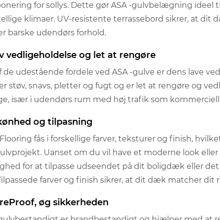
onering for sollys. Dette gør ASA -gulvbelægning ideel
kellige klimaer. UV-resistente terrassebord sikrer, at dit dæ
r barske udendørs forhold.
av vedligeholdelse og let at rengøre
f de udestående fordele ved ASA -gulve er dens lave ved
ser støv, snavs, pletter og fugt og er let at rengøre og v
e, især i udendørs rum med høj trafik som kommercielle
skønhed og tilpasning
looring fås i forskellige farver, teksturer og finish, hvilke
gulvprojekt. Uanset om du vil have et moderne look elle
ghed for at tilpasse udseendet på dit boligdæk eller de
. Tilpassede farver og finish sikrer, at dit dæk matcher dit
FireProof, øg sikkerheden
gulvbestandigt er brandbestandigt og hjælper med at red