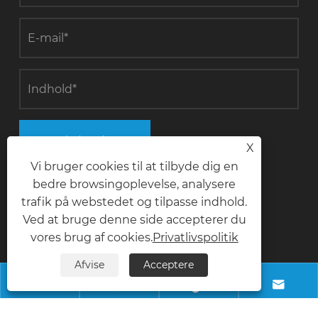
Indsend
X
Vi bruger cookies til at tilbyde dig en
bedre browsingoplevelse, analysere
trafik på webstedet og tilpasse indhold.
Kontakt os
Ved at bruge denne side accepterer du
vores brug af cookies.
Privatlivspolitik
telefon
Afvise
Acceptere
+8618028968963




E-mail