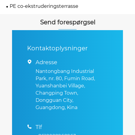
PE co-ekstruderingsterrasse
Send forespørgsel
Kontaktoplysninger
Adresse

Nantongbang Industrial
Park, nr. 80, Fumin Road,
Yuanshanbei Village,
Changping Town,
Dongguan City,
Guangdong, Kina
Tlf
