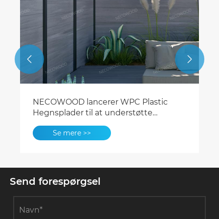


NECOWOOD lancerer WPC Plastic
Hegnsplader til at understøtte
bæredygtige byggematerialer på
Se mere >>
verdensplan
Send forespørgsel