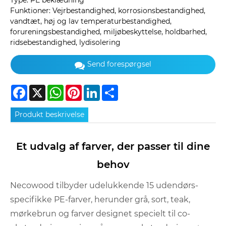
Type: PE beklædning
Funktioner: Vejrbestandighed, korrosionsbestandighed,
vandtæt, høj og lav temperaturbestandighed,
forureningsbestandighed, miljøbeskyttelse, holdbarhed,
ridsebestandighed, lydisolering
Send forespørgsel
Facebook
X
WhatsApp
Pinterest
LinkedIn
Share
Produkt beskrivelse
Et udvalg af farver, der passer til dine
behov
Necowood tilbyder udelukkende 15 udendørs-
specifikke PE-farver, herunder grå, sort, teak,
mørkebrun og farver designet specielt til co-