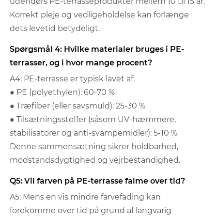
udendørs PE-terrasseprodukter mellem 10 til 15 år.
Korrekt pleje og vedligeholdelse kan forlænge
dets levetid betydeligt.
Spørgsmål 4: Hvilke materialer bruges i PE-
terrasser, og i hvor mange procent?
A4: PE-terrasse er typisk lavet af:
● PE (polyethylen): 60-70 %
● Træfiber (eller savsmuld): 25-30 %
● Tilsætningsstoffer (såsom UV-hæmmere,
stabilisatorer og anti-svampemidler): 5-10 %
Denne sammensætning sikrer holdbarhed,
modstandsdygtighed og vejrbestandighed.
Q5: Vil farven på PE-terrasse falme over tid?
A5: Mens en vis mindre farvefading kan
forekomme over tid på grund af langvarig