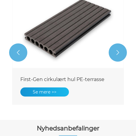


Balkon Bæredygtig Solid PE-terrasse
Se mere >>
Nyhedsanbefalinger