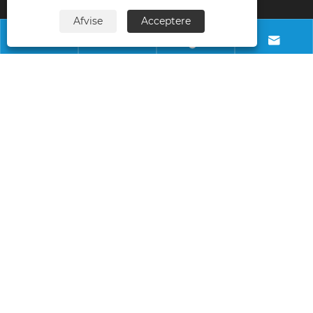
telefon
Afvise
Acceptere
+8618028968963




E-mail
info@necowood.com
Adresse
Nantongbang Industrial Park, nr. 80, Fumin
Road, Yuanshanbei Village, Changping
Town, Dongguan City, Guangdong, Kina
Copyright © 2025 Dongguan Linhong Building Decoration Material 
Co., Ltd. Alle rettigheder forbeholdes. 
Links
|
Sitemap
|
RSS
|
XML
|
Privatlivspolitik
|