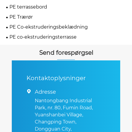
PE terrassebord
PE Trærør
PE Co-ekstruderingsbeklædning
PE co-ekstruderingsterrasse
Send forespørgsel
Kontaktoplysninger
Adresse

Nantongbang Industrial
Park, nr. 80, Fumin Road,
Yuanshanbei Village,
Changping Town,
Dongguan City,