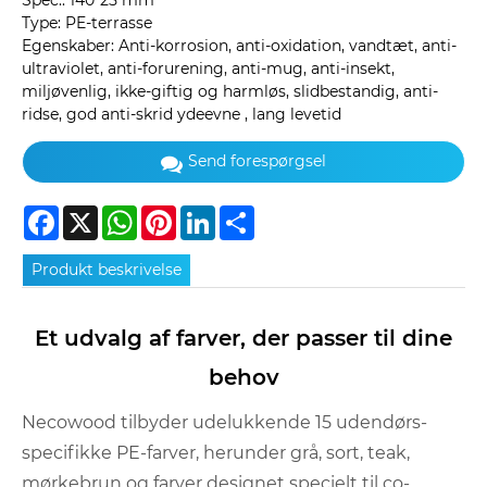
Spec.: 140*25 mm
Type: PE-terrasse
Egenskaber: Anti-korrosion, anti-oxidation, vandtæt, anti-
ultraviolet, anti-forurening, anti-mug, anti-insekt,
miljøvenlig, ikke-giftig og harmløs, slidbestandig, anti-
ridse, god anti-skrid ydeevne , lang levetid
Send forespørgsel
Facebook
X
WhatsApp
Pinterest
LinkedIn
Share
Produkt beskrivelse
Et udvalg af farver, der passer til dine
behov
Necowood tilbyder udelukkende 15 udendørs-
specifikke PE-farver, herunder grå, sort, teak,
mørkebrun og farver designet specielt til co-