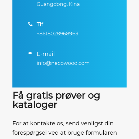
Guangdong, Kina
Tlf

+8618028968963
E-mail

info@necowood.com
Få gratis prøver og
kataloger
For at kontakte os, send venligst din
forespørgsel ved at bruge formularen