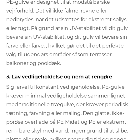
PE-gulve er designet til at modstå barske
vejrforhold. Det vil ikke falme, revne eller
nedbrydes, når det udsættes for ekstremt sollys
eller fugt. På grund af sin UV-stabilitet vil dit gulv
bevare sin UV-stabilitet, og dit gulv vil bevare sin
farve eller farve. , hvilket gør det til det perfekte
valg til udendørs områder såsom terrasser,
balkoner og pooldæk.
3. Lav vedligeholdelse og nem at rengøre
Sig farvel til konstant vedligeholdelse. PE-gulve
kræver minimal vedligeholdelse sammenlignet
med traditionelle trægulve, der kræver periodisk
tætning, farvning eller maling. Den glatte, ikke-
porøse overflade på PE Midet og PE er ekstremt
ren - bare skyl med vand. Ingen grund til at slibe,
plette eller male, hvilket sparer dig tid og penge.