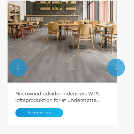


Seismisk klar og rådsikker:
NECOWOOD højtydende WPC lander i
NZ
Se mere >>