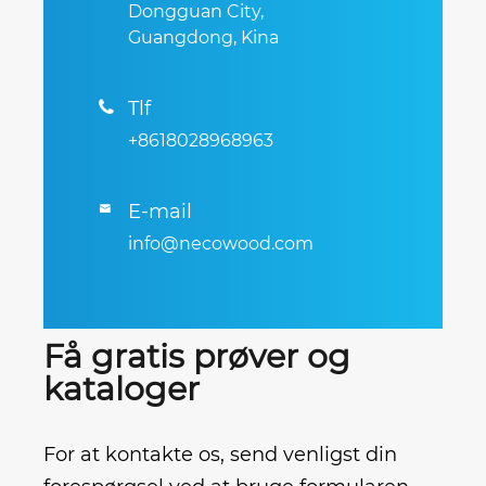
Dongguan City,
Guangdong, Kina
Tlf

+8618028968963
E-mail

info@necowood.com
Få gratis prøver og
kataloger
For at kontakte os, send venligst din