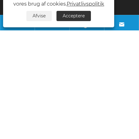
vores brug af cookies.
Privatlivspolitik
telefon
Afvise
Acceptere
+8618028968963




E-mail
info@necowood.com
Adresse
Nantongbang Industrial Park, nr. 80, Fumin
Road, Yuanshanbei Village, Changping
Town, Dongguan City, Guangdong, Kina
Copyright © 2025 Dongguan Linhong Building Decoration Material 
Co., Ltd. Alle rettigheder forbeholdes. 
Links
|
Sitemap
|
RSS
|
XML
|
Privatlivspolitik
|