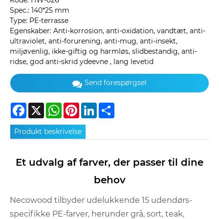
Kode: HW-026
Spec.: 140*25 mm
Type: PE-terrasse
Egenskaber: Anti-korrosion, anti-oxidation, vandtæt, anti-
ultraviolet, anti-forurening, anti-mug, anti-insekt,
miljøvenlig, ikke-giftig og harmløs, slidbestandig, anti-
ridse, god anti-skrid ydeevne , lang levetid
Send forespørgsel
Facebook
X
WhatsApp
Pinterest
LinkedIn
Share
Produkt beskrivelse
Et udvalg af farver, der passer til dine
behov
Necowood tilbyder udelukkende 15 udendørs-
specifikke PE-farver, herunder grå, sort, teak,