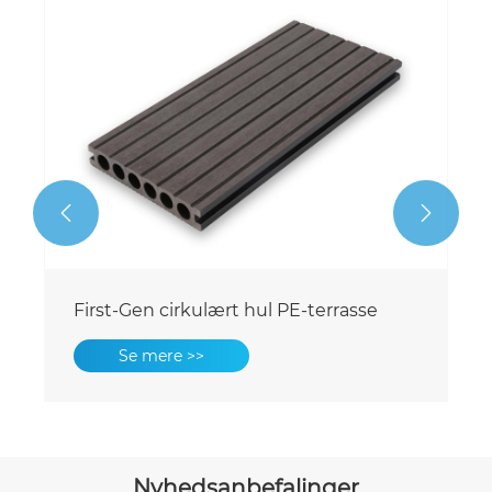


Balkon Bæredygtig Solid PE-terrasse
Se mere >>
Nyhedsanbefalinger