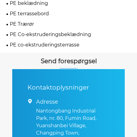
PE beklædning
PE terrassebord
PE Trærør
PE Co-ekstruderingsbeklædning
PE co-ekstruderingsterrasse
Send forespørgsel
Kontaktoplysninger
Adresse

Nantongbang Industrial
Park, nr. 80, Fumin Road,
Yuanshanbei Village,
Changping Town,