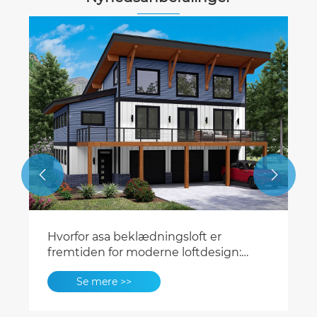


Necowood 2026-trendrapport:
Fremtiden for WPC-
ydervægsbeklædning
Se mere >>