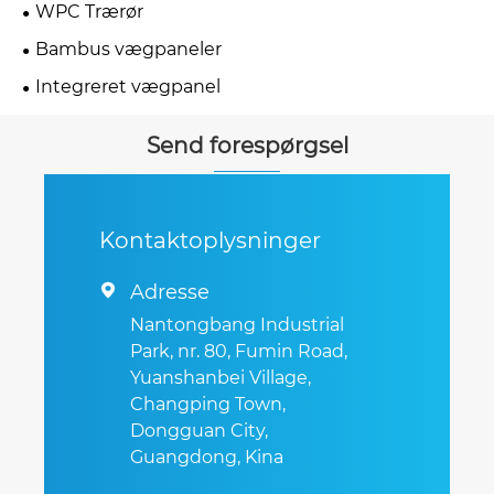
WPC Trærør
Bambus vægpaneler
Integreret vægpanel
Send forespørgsel
Kontaktoplysninger
Adresse

Nantongbang Industrial
Park, nr. 80, Fumin Road,
Yuanshanbei Village,
Changping Town,
Dongguan City,
Guangdong, Kina