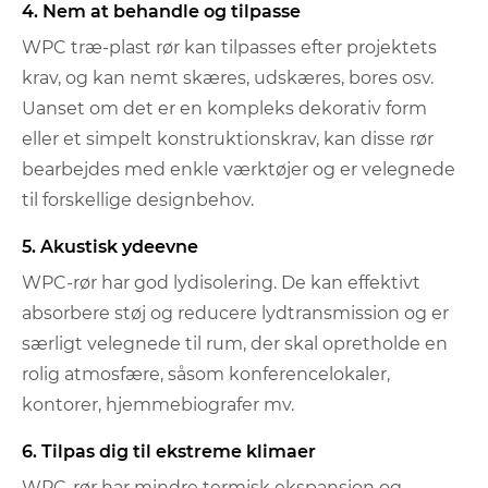
4. Nem at behandle og tilpasse
WPC træ-plast rør kan tilpasses efter projektets
krav, og kan nemt skæres, udskæres, bores osv.
Uanset om det er en kompleks dekorativ form
eller et simpelt konstruktionskrav, kan disse rør
bearbejdes med enkle værktøjer og er velegnede
til forskellige designbehov.
5. Akustisk ydeevne
WPC-rør har god lydisolering. De kan effektivt
absorbere støj og reducere lydtransmission og er
særligt velegnede til rum, der skal opretholde en
rolig atmosfære, såsom konferencelokaler,
kontorer, hjemmebiografer mv.
6. Tilpas dig til ekstreme klimaer
WPC-rør har mindre termisk ekspansion og