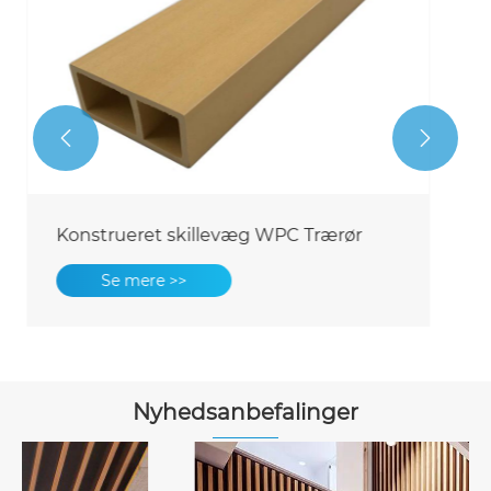


Indendørs hult firkantet WPC-
tømmerrør
Se mere >>
Nyhedsanbefalinger