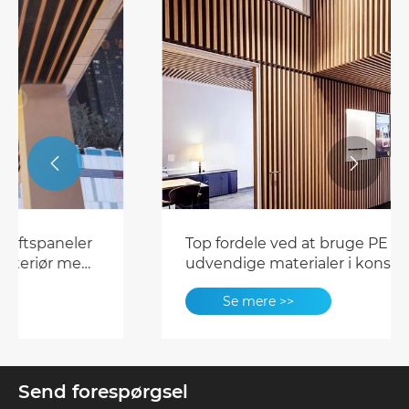


Top fordele ved at bruge PE -
udvendige materialer i konstruktion
og design
Se mere >>
Send forespørgsel