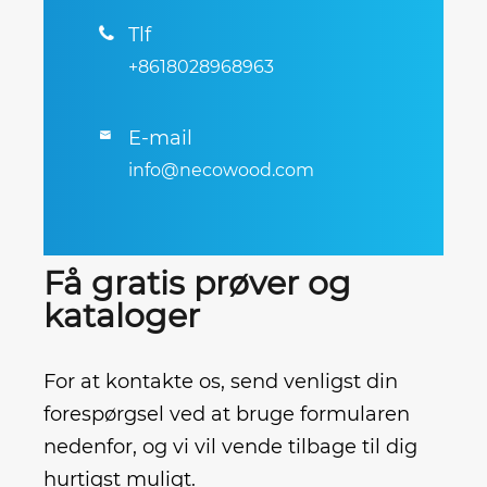
Tlf

+8618028968963
E-mail

info@necowood.com
Få gratis prøver og
kataloger
For at kontakte os, send venligst din
forespørgsel ved at bruge formularen
nedenfor, og vi vil vende tilbage til dig
hurtigst muligt.