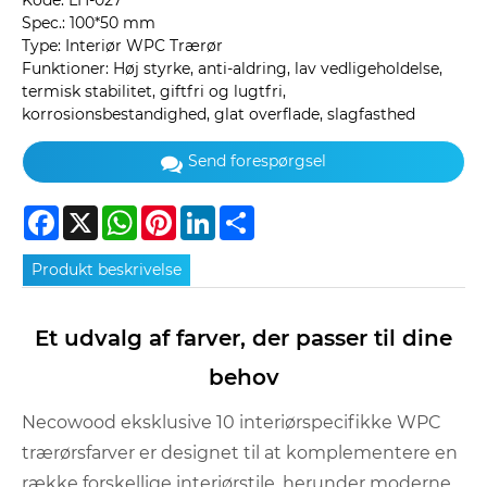
Kode: LH-027
Spec.: 100*50 mm
Type: Interiør WPC Trærør
Funktioner: Høj styrke, anti-aldring, lav vedligeholdelse,
termisk stabilitet, giftfri og lugtfri,
korrosionsbestandighed, glat overflade, slagfasthed
Send forespørgsel
Facebook
X
WhatsApp
Pinterest
LinkedIn
Share
Produkt beskrivelse
Et udvalg af farver, der passer til dine
behov
Necowood eksklusive 10 interiørspecifikke WPC
trærørsfarver er designet til at komplementere en
række forskellige interiørstile, herunder moderne