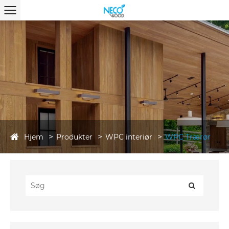
Hjem
Produkter
WPC interiør
WPC Trærør