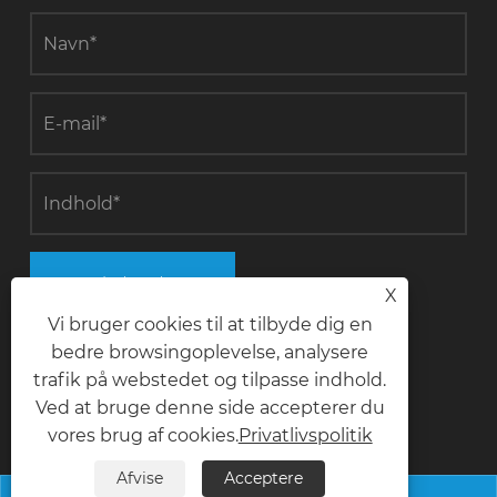
Indsend
X
Vi bruger cookies til at tilbyde dig en
bedre browsingoplevelse, analysere
trafik på webstedet og tilpasse indhold.
Kontakt os
Ved at bruge denne side accepterer du
vores brug af cookies.
Privatlivspolitik
telefon
Afvise
Acceptere
+8618028968963