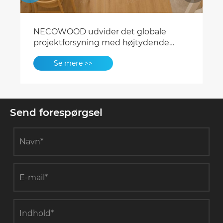
NECOWOOD udvider det globale
projektforsyning med højtydende
SPC-, LVT- og WPC-gulvløsninger
Se mere >>
Send forespørgsel