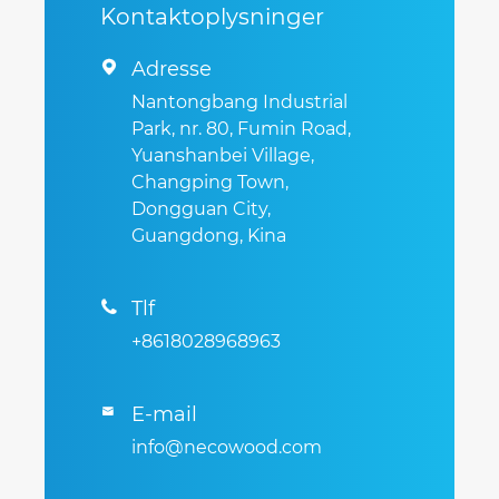
Kontaktoplysninger
Adresse

Nantongbang Industrial
Park, nr. 80, Fumin Road,
Yuanshanbei Village,
Changping Town,
Dongguan City,
Guangdong, Kina
Tlf

+8618028968963
E-mail

info@necowood.com