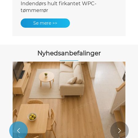
Indendørs hult firkantet WPC-
tømmerrør
Se mere >>
Nyhedsanbefalinger

