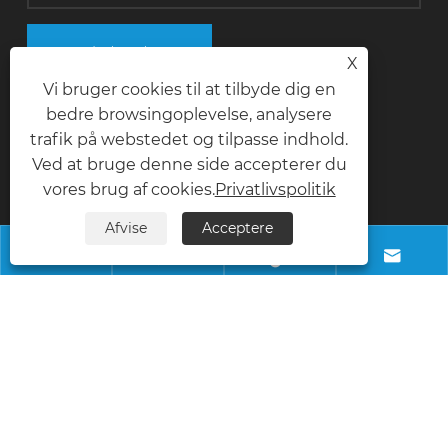
Indsend
X
Vi bruger cookies til at tilbyde dig en
bedre browsingoplevelse, analysere
trafik på webstedet og tilpasse indhold.
Kontakt os
Ved at bruge denne side accepterer du
vores brug af cookies.
Privatlivspolitik
telefon
Afvise
Acceptere
+8618028968963




E-mail
info@necowood.com
Adresse
Nantongbang Industrial Park, nr. 80, Fumin
Road, Yuanshanbei Village, Changping
Town, Dongguan City, Guangdong, Kina