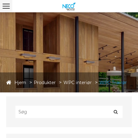
Hjem
Produkter
WPC interiør
WPC Trærør