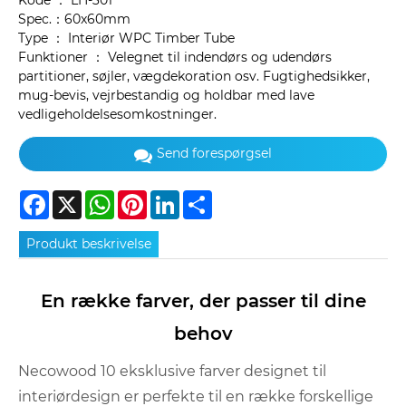
Kode ： LH-301
Spec.：60x60mm
Type ： Interiør WPC Timber Tube
Funktioner ： Velegnet til indendørs og udendørs
partitioner, søjler, vægdekoration osv. Fugtighedsikker,
mug-bevis, vejrbestandig og holdbar med lave
vedligeholdelsesomkostninger.
Send forespørgsel
Facebook
X
WhatsApp
Pinterest
LinkedIn
Share
Produkt beskrivelse
En række farver, der passer til dine
behov
Necowood 10 eksklusive farver designet til
interiørdesign er perfekte til en række forskellige